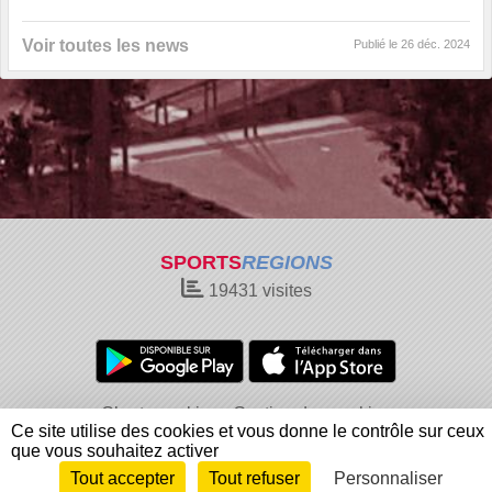
Voir toutes les news
Publié le
26 déc. 2024
SPORTS
REGIONS
19431
visites
Charte cookies
Gestion des cookies
Ce site utilise des cookies et vous donne le contrôle sur ceux
Informations légales
Signaler un contenu inapproprié
que vous souhaitez activer
Tout accepter
Tout refuser
Personnaliser
Envie de participer ?
Connexion