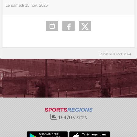
Le
samedi
15
nov.
2025
Publié le
08 oct. 2024
SPORTS
REGIONS
19470
visites