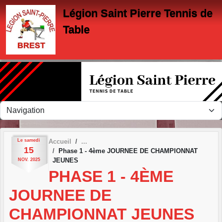
Panneau de gestion des cookies
Légion Saint Pierre Tennis de
Table
Le
samedi
Accueil
15
Phase 1 - 4ème JOURNEE DE CHAMPIONNAT
JEUNES
NOV.
2025
PHASE 1 - 4ÈME
JOURNEE DE
CHAMPIONNAT JEUNES